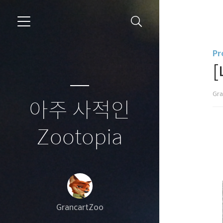
Pr
Gr
아주 사적인
Zootopia
GrancartZoo