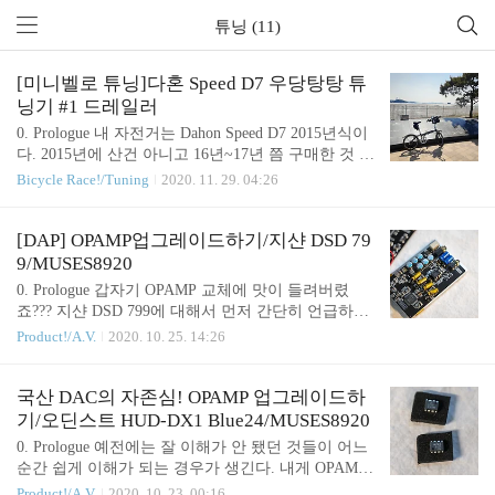
튜닝 (11)
[미니벨로 튜닝]다혼 Speed D7 우당탕탕 튜
닝기 #1 드레일러
0. Prologue 내 자전거는 Dahon Speed D7 2015년식이
다. 2015년에 산건 아니고 16년~17년 쯤 구매한 것 같
다. 요즘 로드 자전거로 갈아탈 것인가 하는 고민에
Bicycle Race!/Tuning
2020. 11. 29. 04:26
빠져 있다가, 다혼이를 가볍게 튜닝해서 써야겠다는
결론에 다달았다. 1. 튜닝 입문 - 맨땅에 헤딩하기 다
혼 Speed D7은 7단 미니벨로 자전거다. 딱 8단으로
[DAP] OPAMP업그레이드하기/지샨 DSD 79
업그레이드 한다는 목표로 튜닝을 시작했다. 도대체
9/MUSES8920
뭘 해야 할까? 시작한다. 2. 스프라켓 8단으로 업그레
0. Prologue 갑자기 OPAMP 교체에 맛이 들려버렸
이드 하려면 스프라켓을 가장 먼저 교체해야 한다.
죠??? 지샨 DSD 799에 대해서 먼저 간단히 언급하고
위 사진에 보이는 뒷바퀴 중심에 있는 부품이 스프라
갈까요? 1. Zishan DSD 799 3개월 사용기 Zishan DSD
Product!/A.V.
2020. 10. 25. 14:26
켓이다. 체인으로 뒷바퀴에 힘을 전달하는 역할을 하
799 리뷰지샨 DSD 799 사용기 Intro 아스텔애넌 AK J
며, 7개의 코그들이 있어서 이것을 7단이라고 부르
r이 드디어 사망했습니다. 2017년 이후로 3년 6개월
고, 단을 영어로는 Speed 라고들 부른다. 처음에는 ..
만이네요. 때 마침 호기심에 주문 한 것이 바로 이 Zis
국산 DAC의 자존심! OPAMP 업그레이드하
han DSD 799입니다. (이하 799) 공식적으로 799는 내
기/오딘스트 HUD-DX1 Blue24/MUSES8920
장 메grancartzoo.tistory.com 하이엔드 칩셋인 AK4497
0. Prologue 예전에는 잘 이해가 안 됐던 것들이 어느
이 들어있다는 것으로 유명한 지샨 DSD 799의 리뷰
순간 쉽게 이해가 되는 경우가 생긴다. 내게 OPAMP
를 지난번에 했었죠. 약 3개월간 사용해본 후기를 간
가 그랬다. 아주 예전에 한번 슬쩍 봤을 때는 기판 사
Product!/A.V.
2020. 10. 23. 00:16