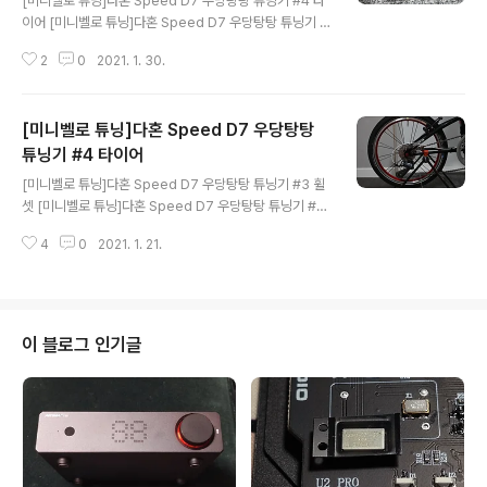
[미니벨로 튜닝]다혼 Speed D7 우당탕탕 튜닝기 #4 타
단독적으로 작동하지 않는다는 것이다. 이번 개조기가 크
이어 [미니벨로 튜닝]다혼 Speed D7 우당탕탕 튜닝기 #
랭크셋과 페달, 체인과 뒷드레일러, 스프라켓, 휠을 통해 전
3 휠셋 [미니벨로 튜닝]다혼 Speed D7 우당탕탕 튜닝기
체적으로 관통하는 메카니즘을 이해할 수 있는 과정이었..
2
0
2021. 1. 30.
#2 스프라켓 [미니벨로 튜닝]다혼 Speed D7 우당탕탕
튜닝기 #1 0. Prologue 내 자전거는 Dahon Speed D
7 2.. grancartzoo.tistory.com 지난편에 이어서~ 0.
[미니벨로 튜닝]다혼 Speed D7 우당탕탕
Prologue 지난 편에 휠셋에 타이어 장착만 했는데~ 어느
새 드레일러랑 체인까지 장착이 끝났지? 하나씩 썰을 풀어
튜닝기 #4 타이어
글 내용
보겠겠다만~ 아시는 분들은 문제가 있다는 것을 알것이다.
[미니벨로 튜닝]다혼 Speed D7 우당탕탕 튜닝기 #3 휠
그리고 전편을 봤던 사람이라면 알 수 있을텐데.... 사진의
셋 [미니벨로 튜닝]다혼 Speed D7 우당탕탕 튜닝기 #2
드레일러는 클라리스 2400 GS로 롱케이지 사양이다. 이
스프라켓 [미니벨로 튜닝]다혼 Speed D7 우당탕탕 튜닝
제품을 20인치 미니벨로에 ..
4
0
2021. 1. 21.
기 #1 0. Prologue 내 자전거는 Dahon Speed D7 20
15년식이다. 2015년에 산건 아니고 16년~17년 쯤 구매
한.. grancartzoo.tistory.com 지난 편에 이어서... 0. P
rologue 그렇다. 지난편에서는 저가 자전거의 스프라켓
을 교체하려면 아예 휠셋을 교체해야 한다는 교훈을 얻었
이 블로그 인기글
다. 오늘은 휠에 타이어도 달아보자. 1. 타이어 재활용 로드
자전거 탄다고 주름 좀 잡았던 내 친구의 조언대로라면 나
는 기존의 타이어를 재활용 했어야 했다. 기존 다혼 Spee
d D7에 달려있던 기본 타..