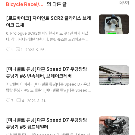
더보기
Bicycle Race!/Tuning
의 다른 글
[로드바이크] 자이언트 SCR2 클라리스 브레
이크 교체
글 내용
0. Prologue SCR2를 매입한지 어느 덧 1년 여가 지났
다. 참 다사다난했던 1년이다. 클릿 슈즈를 도입하고는 주
구장창 넘어졌다. 딱히 다치지는 않았지만... 작년 가을 쯤
1
1
2023. 9. 25.
국토종주(구미에서 멈춤)에서는 앞바퀴 튜브 펑크 때문에
무지 고생했다. 올해에는 뒷바튀 튜브 펑크 때문에 또 고생
했다. 1. 마X바이크 점검 후기 1년 만에 구입했던 마X바이
[미니벨로 튜닝]다혼 Speed D7 우당탕탕
크 자이언트 지점에서 살짝 점검을 받았다. 그 동안 체인 교
체, 페달 교체, 타이어 교체 등을 했지만 딱히 점검을 하진
튜닝기 #6 변속레버, 브레이크레버
글 내용
못 했고, 국토종주 이후 자전거 상태가 메롱이었기 때문이
지난편에 이어서~ [미니벨로 튜닝]다혼 Speed D7 우당
다. 체인은 나름 개수를 세어서 장착한 거였지만, 막상 가서
탕탕 튜닝기 #5 드레일러 [미니벨로 튜닝]다혼 Speed D
보니 체인이 드레일러에 갈리고 있었던 것도 모르고 있었
7 우당탕탕 튜닝기 #4 타이어 [미니벨로 튜닝]다혼 Spee
다. 당연히 기어 점검도 해주셨는데, 아마 사장님이 필자를
7
4
2021. 3. 21.
d D7 우당탕탕 튜닝기 #3 휠셋 [미니벨로 튜닝]다혼 Sp
오해하신..
eed D7 우당탕탕 튜닝기 #2 스프라켓 [미니벨로 튜닝]
다혼 Speed D7 grancartzoo.tistory.com 0. Prolo
[미니벨로 튜닝]다혼 Speed D7 우당탕탕
gue 지난 5편에서 우여곡절 끝에 소라 뒷드레일러를 설치
하고, 체인까지 걸어봤다. 그러나 지금까지의 과정을 살펴
튜닝기 #5 뒷드레일러
글 내용
보며 배운 것은 자전거의 메카니즘은 결코 하나의 부품이