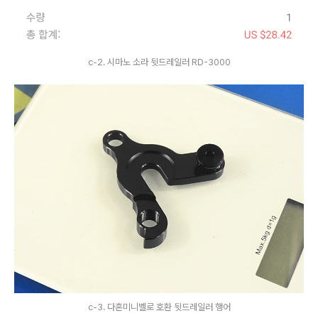
c-2. 시마노 소라 뒷드레일러 RD-3000
c-3. 다혼미니벨로 호환 뒷드레일러 행어