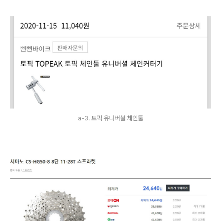
a-3. 토픽 유니버셜 체인툴