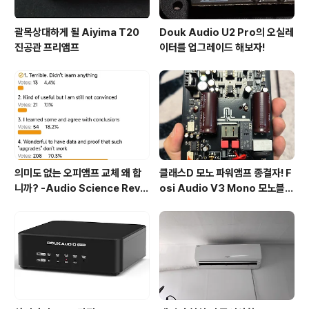
괄목상대하게 될 Aiyima T20
Douk Audio U2 Pro의 오실레
진공관 프리앰프
이터를 업그레이드 해보자!
의미도 없는 오피앰프 교체 왜 합
클래스D 모노 파워앰프 종결자! F
니까? -Audio Science Revie
osi Audio V3 Mono 모노블럭
w, Amirm- (실제로 한 말)
리뷰