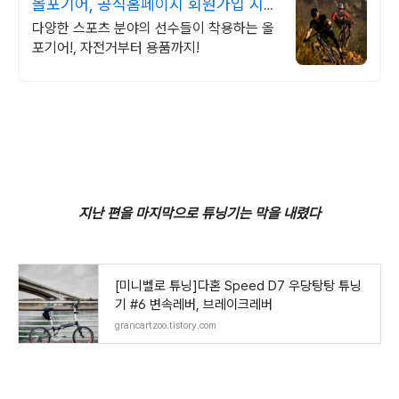
올포기어, 공식홈페이지 회원가입 시
10% 할인
다양한 스포츠 분야의 선수들이 착용하는 올
포기어!, 자전거부터 용품까지!
지난 편을 마지막으로 튜닝기는 막을 내렸다
[미니벨로 튜닝]다혼 Speed D7 우당탕탕 튜닝
기 #6 변속레버, 브레이크레버
grancartzoo.tistory.com