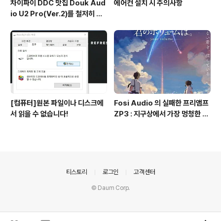
차이파이 DDC 맛집 Douk Aud
에어컨 설치 시 주의사항
io U2 Pro(Ver.2)를 철저히 파
헤쳐 보자!
[컴퓨터]원본 파일이나 디스크에
Fosi Audio 의 실패한 프리앰프
서 읽을 수 없습니다!
ZP3 : 지구상에서 가장 멍청한 놈
이 디자인함
의안내
티스토리
로그인
고객센터
© Daum Corp.