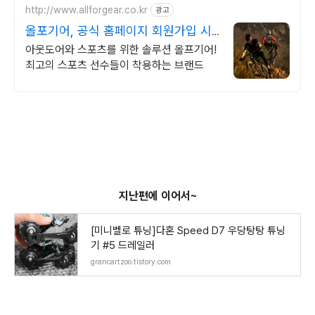
http://www.allforgear.co.kr
광고
올포기어, 공식 홈페이지 회원가입 시
10% 할인
아웃도어와 스포츠를 위한 솔루션 올프기어!
최고의 스포츠 선수들이 착용하는 브랜드
지난편에 이어서~
[미니벨로 튜닝]다혼 Speed D7 우당탕탕 튜닝
기 #5 드레일러
grancartzoo.tistory.com