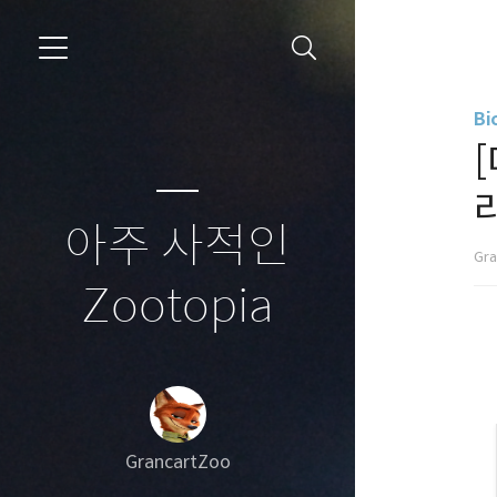
Bi
아주 사적인
Gr
Zootopia
GrancartZoo