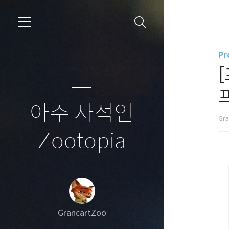
Pr
[
아주 사적인
Gr
Zootopia
GrancartZoo