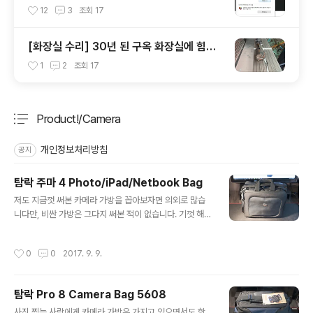
없습니다!
12
3
조회
17
[화장실 수리] 30년 된 구옥 화장실에 힘펠
환풍기 셀프로 설치하기
1
2
조회
17
Product!/Camera
분류 전체보기
주요 글 목록
개인정보처리방침
공지
탐락 주마 4 Photo/iPad/Netbook Bag
글 내용
저도 지금껏 써본 카메라 가방을 꼽아보자면 의외로 많습
니다만, 비싼 가방은 그다지 써본 적이 없습니다. 기껏 해야
내셔널지오그래픽 정도인데, 시그마 UFO 18-35+니콘D
7100 이 들어있던 NG백팩을 지하철에서 떨어트린 적이
작성시간
0
0
2017. 9. 9.
있는데, 렌즈 필터가 아작 났던 적이 있었습니다. 그때 생각
하면 지금도 손이 떨리는 기분이네요. 그러니, NG 가방을
쓰실거면 내부충격방지에 신경을 더 쓰시던지, 아니면 다
탐락 Pro 8 Camera Bag 5608
른 브랜드 가방을 쓰시는걸 추천합니다. Model 5724 Z
글 내용
uma 4 Photo/iPad/Netbook Bag 이라는 이름을 보
사진 찍는 사람에게 카메라 가방은 가지고 있으면서도 항