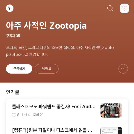
검색하기
티스토리
아주 사적인 Zootopia
구독자
35
오디오, 공간, 그리고 나만의 조용한 실험실. 아주 사적인 朱_Zooto
pia에 오신 걸 환영합니다.
구독하기
방명록
신고하기 레이어
열기
인기글
클래스D 모노 파워앰프 종결자! Fosi Audio
V3 Mono 모노블럭 리뷰
8
4
조회
21
[컴퓨터]원본 파일이나 디스크에서 읽을 수