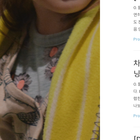
0.
연히
도 
음 
금은
Pro
차
0.
다.
렴한
나보
잘 
Pro
해도