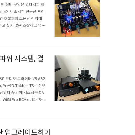
가적인 장비 구입은 없다시피 했
yima에서 출시한 진공관 프리
자인 호불호와 소문난 잔치에
하고 싶지 않은 조잡하고 유치
입 과정전원부는 안전사 12V 2
 진공관이..
·파워 시스템, 결
SB 오디오 드라이버 V5.68Z
Pre90, Tokban TS-12 모
만 남았다)두번째 시스템은 DA
M Pro RCA out과 iBas
고, DX160은 성능이 상당히 좋
 진공관 업그레이드하기