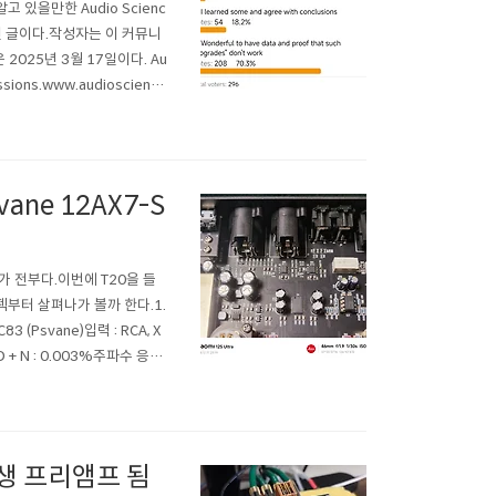
있을만한 Audio Scienc
된 글이다.작성자는 이 커뮤니
 2025년 3월 17일이다. Au
ussions.www.audioscience
는 전혀 업그레이드 요소가 없
ane 12AX7-S
 P3가 전부다.이번에 T20을 들
펙부터 살펴나가 볼까 한다.1.
 (Psvane)입력 : RCA, X
THD + N : 0.003%주파수 응답
x 46mm무..
인생 프리앰프 됨