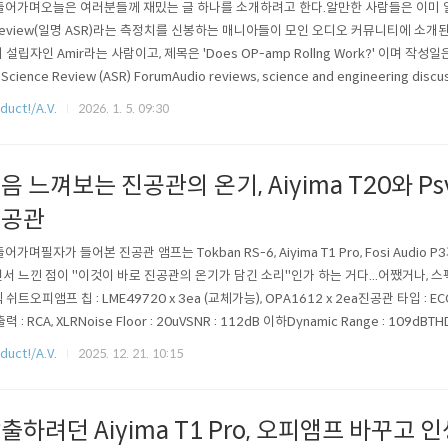
 들어가며오늘은 여러분들께 재밌는 글 하나를 소개하려고 한다.알만한 사람들은 이미 알고 
Review(일명 ASR)라는 측정치를 신봉하는 매니아들이 모인 오디오 커뮤니티에 소개
 설립자인 Amir라는 사람이고, 제목은 'Does OP-amp Rollng Work?' 이며 작성일은
 Science Review (ASR) ForumAudio reviews, science and engineering disc
view.com 커뮤니티의 유저들은 70% 이 포스팅을 원더풀하다고 평가했고, 오피앰프
duct!/A.V.
2026. 1. 5. 09:30
 평가하였다.그러면 Amir의 "오피..
음 느껴보는 진공관의 온기, Aiyima T20와 Psv
진공관
 들어가며필자가 들어본 진공관 앰프는 Tokban RS-6, Aiyima T1 Pro, Fosi Audio
서 느낀 점이 "이것이 바로 진공관의 온기가 담긴 소리"인가 하는 거다...어쨌거나, 스
 쉬트오피앰프 칩 : LME49720 x 3ea (교체가능), OPA1612 x 2ea진공관 타입 : ECC83
력 : RCA, XLRNoise Floor : 20uVSNR : 112dB 이하Dynamic Range : 109dB
0Hz - 20kHz (+- 0.2dB)전원 공급 : DC 12V / 2A 이상사이즈 : 190mm x 142mm 
duct!/A.V.
2025. 12. 21. 10:15
출하려던 Aiyima T1 Pro, 오피앰프 바꾸고 