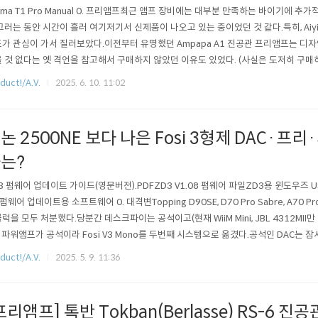
yima T1 Pro Manual 0. 프리앰프최근 앰프 장비에는 대부분 만족하는 바이기에 추
그러는 동안 시간이 흘러 여기저기서 신제품이 나오고 있는 중이었던 것 같다.특히, Ai
가 관심이 가서 질러보았다.이전부터 유명했던 Ampapa A1 진공관 프리앰프는 디
 것 없다는 옛 격언을 참고해서 구매하지 않았던 이유도 있었다. (사실은 도저히 구매
디자인 때문...)그리고 이 Aiyima T1 Pro는 더 저렴한 가성비 앰프이기도 했다.1. 구
duct!/A.V.
2025. 6. 10. 11:02
제품으로 구입했다.(제품은 12V 1.5A에서 작동한다)본체에는 3개의 OPAmp와 2개의
논 2500NE 보다 나은 Fosi 3형제 DAC·프리
는?
3 펌웨어 업데이트 가이드(영문버전).PDFZD3 V1.08 펌웨어 파일ZD3용 윈도우즈 U
 펌웨어 업데이트용 소프트웨어 0. 대격변Topping D90SE, D70 Pro Sabre, A70 Pro, 
럭을 모두 처분했다.당분간 데스크파이는 공석이고(현재 WiiM Mini, JBL 4312MII
 파워앰프가 공석이라 Fosi V3 Mono를 두번째 시스템으로 옮겼다.공석인 DAC는 잠시 Wii
 DX160 3.5mm LO(HG, NOS)을 이용했는데, 역시나 WiiM Pro의 DAC 성능은 구렸
duct!/A.V.
2025. 5. 9. 11:36
.나중에 안 사실이지만, V..
프리앰프] 톡반 Tokban(Berlasse) RS-6