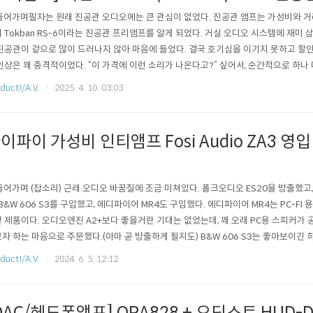
 들어가며필자는 원래 진공관 오디오에는 큰 관심이 없었다. 진공관 앰프는 가성비와 거
 Tokban RS-6이라는 진공관 프리앰프를 알게 되었다. 거실 오디오 시스템에 재미 
진공관이 겉으로 많이 드러나지 않아 마음에 들었다. 결국 호기심을 이기지 못하고 할인 
인상은 꽤 충격적이었다. “이 가격에 이런 소리가 나온다고?” 싶어서, 순간적으로 하나 
 진정하고 업그레이드 진공관을 장착하는 선에서 만족하고 있다...ㅎㅎ)RS-6를 들이면
duct!/A.V.
2025. 4. 10. 03:03
이파이 가성비 인티앰프 Fosi Audio ZA3 영입
닝
 들어가며 (잡소리) 근래 오디오 바꿈질에 조금 미쳐있다. 폴크오디오 ES20을 방출했고
 B&W 606 S3를 구입했고, 에디파이어 MR4도 구입했다. 에디파이어 MR4는 PC-FI 
 제품이다. 오디오엔진 A2+보다 좋을거란 기대는 없었는데, 꽤 오래 PC용 스피커가
자 하는 마음으로 주문했다.(아마 곧 방출하게 될지도) B&W 606 S3는 좋아보이긴 
안 오는데, 거실에서 JBL 4312G와 동시에 울려도 썩 괜찮아 보이고, 침실의 JBL L
duct!/A.V.
2024. 6. 5. 12:12
 좋을 듯 하다. 지금 보기에는 달리 미뉴엣이 덩치가 작기 때문에 PC용으로 가면 좋겠다