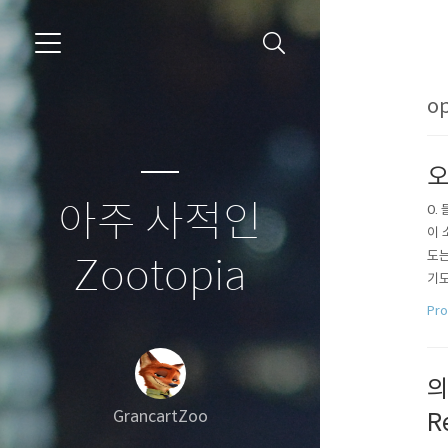
o
오
아주 사적인
0.
이 
도는
Zootopia
기도
어의
Pro
션 (
의
GrancartZoo
R