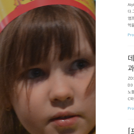
Ai
다.
앰프
먹을
한 
Pro
A 
데
과
ZD
D3
노블
C와
so
Pro
았다
[