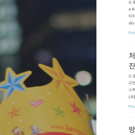
0.
e 
티의
dio
re
Pro
다고
처
0.
으면
스펙
LR출
: 2
Pro
방