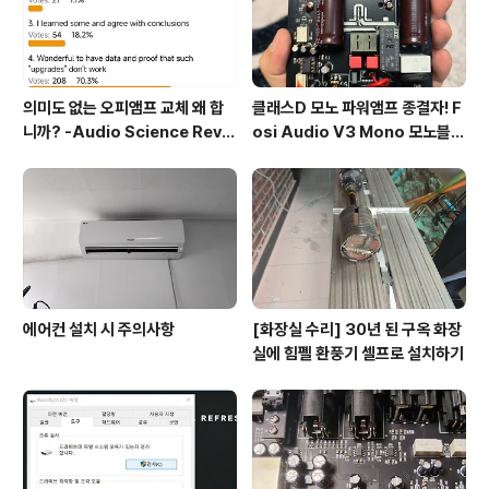
의미도 없는 오피앰프 교체 왜 합
클래스D 모노 파워앰프 종결자! F
니까? -Audio Science Revie
osi Audio V3 Mono 모노블럭
w, Amirm- (실제로 한 말)
리뷰
에어컨 설치 시 주의사항
[화장실 수리] 30년 된 구옥 화장
실에 힘펠 환풍기 셀프로 설치하기