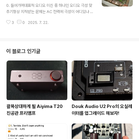
글 내용
로 업그레이드를 진행했고, 앞으로 차차 튜닝을 하는 과정
0. 들어가며대표적 오디오 미신 중 하나인 오디오 극성 맞
을 여러분들과 공유해보려고 한다. [프리앰프] 톡반 RS-6
추기항상 지적받는 문제는 AC 전력에 극성이 어디있냐 라
진공관 프리앰프 전원부 튜닝하기 Furutech FI-03(G)
는 것이다.그렇다. AC 전력에는 극성이 없다.Live, Neutr
금도금 휴즈내장형 AC-Inlet0. 들어가며최근에 몇번 앰프
3
0
2025. 7. 22.
al, Ground 만 있으니, 오디오의 극성을 맞춘다는 얘기는
를 ..
틀린 표현이다.필자가 오디오 극성 맞추기라는 금기(?)의
기술에 관심을 가지게 되었고, 뭍 사람들이 이야기하는 것
처럼 천지가 개벽할 만큼 변화가 있는지, 아니면 기분에 따
라 다르게 들리는 미신인지 파악해보려고 한다.1. 극성 맞추
이 블로그 인기글
기?여러 의견들처럼 AC 전력에는 극성이 없고, L N G 의
3가지 성질의 라인이 존재한다.이 3가지 라인을 정확히 F
M 대로 정렬해주고, 기기에 입력도 바르게 해주는 것을 흔
히들 오디오 극성 맞추기 라고 부르고 있었던 것이다.2. A
C ..
괄목상대하게 될 Aiyima T20
Douk Audio U2 Pro의 오실레
진공관 프리앰프
이터를 업그레이드 해보자!