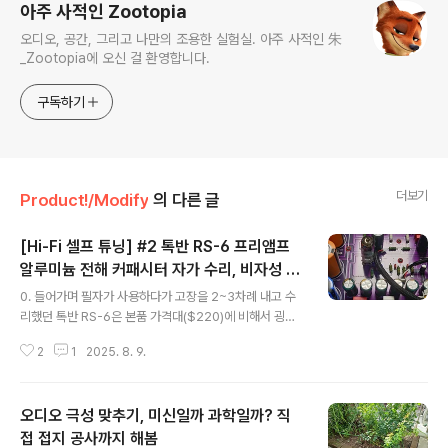
아주 사적인 Zootopia
오디오, 공간, 그리고 나만의 조용한 실험실. 아주 사적인 朱
_Zootopia에 오신 걸 환영합니다.
구독하기
더보기
Product!/Modify
의 다른 글
[Hi-Fi 셀프 튜닝] #2 톡반 RS-6 프리앰프
알루미늄 전해 커패시터 자가 수리, 비자성 나
글 내용
사 튜닝하기
0. 들어가며 필자가 사용하다가 고장을 2~3차례 내고 수
리했던 톡반 RS-6은 본품 가격대($220)에 비해서 굉장
히 품질이 좋다고 생각한다. 막상 사설 수리점에 수리를 의
2
1
2025. 8. 9.
뢰해보니 대부분의 과정이 테스터기로 회로와 부품을 점검
하고, 납땜으로 부품을 제거하고 새로 납땜하는 과정이 전
부라 이런 과정을 스스로 해보기로 결정했다. 그래서 이 R
오디오 극성 맞추기, 미신일까 과학일까? 직
S-6을 교보재로 쓰며 각종 튜닝을 하고 평생 애착 앰프로
써보고자 하고 생각했다. 지난번에 Furutech AC Inlet으
접 접지 공사까지 해봄