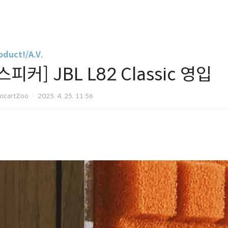
oduct!/A.V.
스피커] JBL L82 Classic 영입
ancartZoo
2025. 4. 25. 11:56