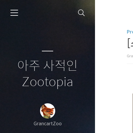
Pr
[
Gr
아주 사적인
Zootopia
GrancartZoo