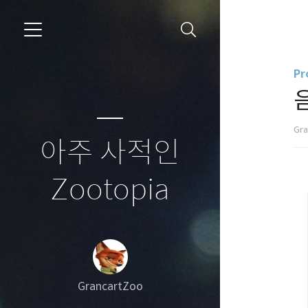
Pr
Gr
아주 사적인
Zootopia
GrancartZoo