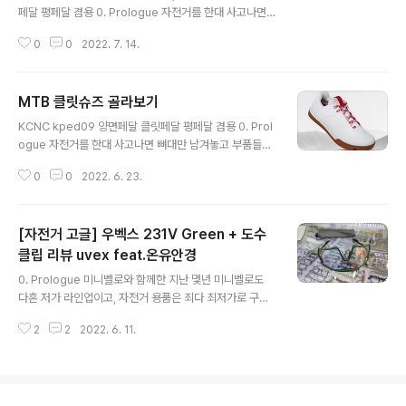
파는 업체는 없는 것으로 보인다. 0 아이벡스 2.0과 퓨리
te/Red
페달 평페달 겸용 0. Prologue 자전거를 한대 사고나면
온 2.0의 가장 큰 차이점은 배기 구멍의 차이이다. 퓨리온
뼈대만 남겨놓고 부품들을 싹 바꿔야 할 가능성이 높다. 리
2.0은 머리 상부쪽은 대부분 막혀 있고, 전면과 후면 쪽에
0
0
2022. 7. 14.
스트를 쫙 뽑아놓고 하나씩 부품을 구해본다. 다혼을 개조
통기구가 ..
grancartzoo.tistory.com 앞선 포스팅에서 언급한 것
처럼 크랭크브라더스의 MTB용 클릿슈즈가 제일 예뻐서
MTB 클릿슈즈 골라보기
화이트/레드 색상의 클릿슈즈를 구매했다. 들어가기 전에
글 내용
사이즈에 대해서 미리 이야기를 하려고 한다. 내 발이 260
KCNC kped09 양면페달 클릿페달 평페달 겸용 0. Prol
mm라 US8 사이즈를 골랐다. 걔는 변환하면 262mm 사
ogue 자전거를 한대 사고나면 뼈대만 남겨놓고 부품들을
이즈이기 때문에 맞을거라고 생각했기 때문이다. 그래. 발
싹 바꿔야 할 가능성이 높다. 리스트를 쫙 뽑아놓고 하나씩
사이즈는 딱 맞았다. 그런데 발등이 완전이 짜부가 되서 피
0
0
2022. 6. 23.
부품을 구해본다. 다혼을 개조하던 예전 생각이 난다. 이번
가 안 통하고 발가락이 뒤집어지는 기분이 든다. 한 사이즈
에 교체할 부 grancartzoo.tistory.com 앞서 로드에 장
크게 산..
착할 양면페달을 골라본 것처럼 이 페달에 맞는 신발도 골
[자전거 고글] 우벡스 231V Green + 도수
라볼 생각이다. 로드 자전거에 굳이 MTB용 양면 페달을
고른 이유도 사실은 하이브리드로 타겠다는 목적에 따른
클립 리뷰 uvex feat.온유안경
글 내용
것이다. 즉, 평일에는 도심에서 타거나 주말에는 교외로 장
0. Prologue 미니벨로와 함께한 지난 몇년 미니벨로도
거리를 타거나 하는 두가지 목적을 충족시키는 것이 이 하
다혼 저가 라인업이고, 자전거 용품은 죄다 최저가로 구매
이브리드 페달인 것이다. 게다가 거기에 맞춰 일상화로 신
했기 때문에 딱히 브랜드 같은 것들은 알지 못 한다. 기존에
을 수 있는 클릿슈즈를 같이 구비하면 기분에 따라 클릿으
2
2
2022. 6. 11.
내가 쓰던 헬멧은 우라칸이라는 제품으로 고글과 헬멧이
로 타거나, ..
일체형?이다. 우라칸 자전거헬멧 HURACAN 고글헬멧 U
V400 킥보드 - 옥션 1% 할인. 자전거/보드/기타레저>자
전거용품>자전거헬멧 itempage3.auction.co.kr 나 같