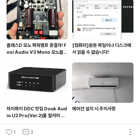
클래스D 모노 파워앰프 종결자! F
[컴퓨터]원본 파일이나 디스크에
osi Audio V3 Mono 모노블럭
서 읽을 수 없습니다!
리뷰
차이파이 DDC 맛집 Douk Aud
에어컨 설치 시 주의사항
io U2 Pro(Ver.2)를 철저히 파
헤쳐 보자!
1
3