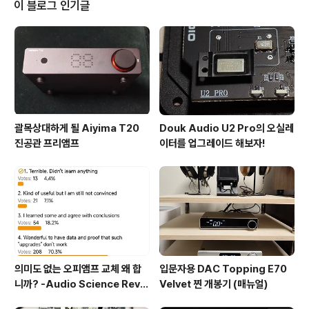
이 안경 쓴 사람들은 고글이나 선글라스도 그냥은 못 쓰기
이 블로그 인기글
때문에 불편하긴 하다. 그래서 나온 것이 바로 이 헬멧에 부
착된 고글 형식 예전에는 이런 제품이 별로 없었던 것 같은
데 요즘은 많이 출시된 것 같다. 고글 일체형 헬멧 구글 검
색 결과... 그래서 그런지 상대적으로 고가인 고글에는 관심
이 ..
괄목상대하게 될 Aiyima T20
Douk Audio U2 Pro의 오실레
진공관 프리앰프
이터를 업그레이드 해보자!
의미도 없는 오피앰프 교체 왜 합
입문자용 DAC Topping E70
니까? -Audio Science Revie
Velvet 찐 개봉기 (매뉴얼)
w, Amirm- (실제로 한 말)