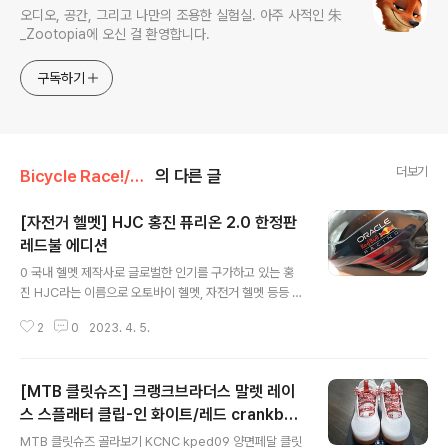
오디오, 공간, 그리고 나만의 조용한 실험실. 아주 사적인 朱
_Zootopia에 오신 걸 환영합니다.
구독하기
더보기
Bicycle Race!/Equipments
의 다른 글
[자전거 헬멧] HJC 홍진 퓨리온 2.0 한정판
레드불 에디션
글 내용
0 국내 헬멧 제작사로 글로벌한 인기를 구가하고 있는 홍
진 HJC라는 이름으로 오토바이 헬멧, 자전거 헬멧 등등 다
양한 분야의 헬멧을 제작하여 판매하고 있다. 잘 모르는 나
2
0
2023. 4. 5.
로서는 홍진의 헬멧을 구매하기로 결정했다. 0 HJC의 헬
멧 라인업은 대표적으로 아이벡스와 퓨리온이 있다. 현재
아이벡스 2.0, 퓨리온 2.0까지 출시하였다. 하위 라인업은
[MTB 클릿슈즈] 크랭크브라더스 말렛 레이
아타라가 있다. 각각의 가격대는 아이벡스 2.0이 30만8천
원, 퓨리온 2.0이 24만8천원. 아타라는 10만8천원이 권
스 스플래터 클립-인 화이트/레드 crankbro
글 내용
장가격이다. 공식 판매가이면서 동시에 이 가격보다 낮게
thers Mallet Lace Splatter clip-in Whi
MTB 클릿슈즈 골라보기 KCNC kped09 양면페달 클릿