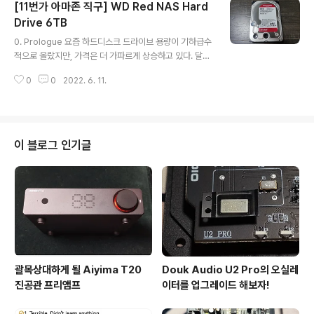
[11번가 아마존 직구] WD Red NAS Hard
손목에 무리를 주었고, 혹여나 하는 마음에 요즘 마우스는
어떤게 좋은지 찾아봤다. 로지텍 예전부터 로지텍 G1은 우
Drive 6TB
글 내용
리 건축설계인들 사이에 교과서적인 마우스로 취급되었다.
0. Prologue 요즘 하드디스크 드라이브 용량이 기하급수
그러나 내가 학생 시절에 이 제품은 단종이 되었고, G102
적으로 올랐지만, 가격은 더 가파르게 상승하고 있다. 달러
인가 뭔가하는 걸로 연명하고 있었다. G Pro X Superlig
환율 문제도 있고... 큰 용량의 하드디스크가 필요한 이유는
ht & Powerplay 최근에 마우스를 업그레이드하면 손목
0
0
2022. 6. 11.
두 가지인데, 첫번째는 시놀로지 나스에 달아줄 하드디스
에 좀 나으려나 싶어..
크의 필요성 두번째는 최근 날려먹은 외장하드를 업체에
복구 의뢰할 생각인데 그 때 필요한 복구 파일들을 담을 때
쓸 하드디스크의 필요성 때문이다. 시놀로지 나스에는 4T
B 하드디스크가 기존에 쓰던 2개, 나머지 6개 베이는 비어
이 블로그 인기글
있거나, 집에 굴러다니던 하드디스크를 장착해놓은 상태
다. 데탑에 있는 하드디스크들은 5~10년 씩 된 것들인데,
2TB에서 3TB가 전부다. 나름 4TB도 크다고 생각했는
데, 요즘은 클라스가 다르다 진짜... 1. 11번가 아마존 이래
저래 고민을 하다..
괄목상대하게 될 Aiyima T20
Douk Audio U2 Pro의 오실레
진공관 프리앰프
이터를 업그레이드 해보자!