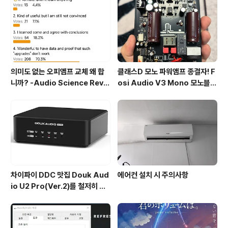
의미도 없는 오피앰프 교체 왜 합
클래스D 모노 파워앰프 종결자! F
니까? -Audio Science Revie
osi Audio V3 Mono 모노블럭
w, Amirm- (실제로 한 말)
리뷰
차이파이 DDC 맛집 Douk Aud
에어컨 설치 시 주의사항
io U2 Pro(Ver.2)를 철저히 파
헤쳐 보자!