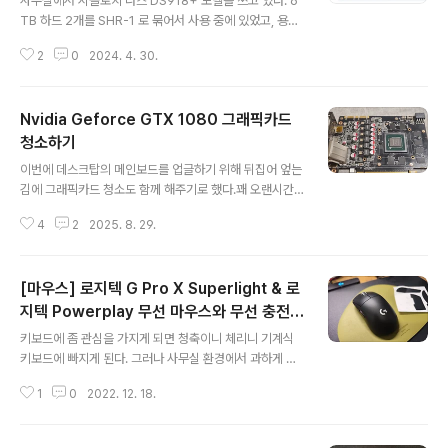
사무실에서 시놀로지 나스 DS918+ 모델을 쓰고 있다. 6
TB 하드 2개를 SHR-1 로 묶어서 사용 중에 있었고, 용량
이 절반이다 보니 백업 때문에 용량이 살짝 부족한 상황에
2
0
2024. 4. 30.
이르렀다. 기존에 사용하던 씨게이트 하드와 동일한 하드
디스크를 2장 마저 구해서, 확장해주기로 했다. 그런데 고
민되는 것이 있는데, 레이드를 어떻게 묶을 것인가 라는 것
Nvidia Geforce GTX 1080 그래픽카드
이다. SHR는 Synology Hybrid Raid로 시놀로지 자체
레이드 방식이다. 꽤 편리한 기능이 있지만, 성능이 조금 떨
청소하기
글 내용
어진다는 의견이 있다. 그래서 이번에는 레이드 10으로 묶
이번에 데스크탑의 메인보드를 업글하기 위해 뒤집어 엎는
기로 했다. 재밌는 점은 기존에 SHR-1일 때, 2개의 HDD
김에 그래픽카드 청소도 함께 해주기로 했다.꽤 오랜시간
를 추가해서 SHR-2로 변경할 때 SHR-2로 변경하면 마
함께 해 온 GTX 1080, 미천한 성능으로도 배틀그라운드
치 1개의 하드디스크에 접근하는 것처럼 사용할 수 있는
4
2
2025. 8. 29.
나 위쳐3, 레데리2 등 다양한 게임들을 돌려준 고마운 친
것..
구이다.오랜만에 꺼내보니 먼지가 꽤 쌓였길래 겸사겸사
내부 세척과 써멀그리스를 재도포해주기로 했다.분해방법
[마우스] 로지텍 G Pro X Superlight & 로
은 생각보다 간단한게 나사들을 다 풀어주면 분해가 된다.
거대한 덩치는 대부분 쿨링팬 구조이고, 실질적인 그래픽
지텍 Powerplay 무선 마우스와 무선 충전
글 내용
카드는 아래와 같이 얇은 PCB 보드가 전부이다.앰프 내부
마우스패드 후기
키보드에 좀 관심을 가지게 되면 청축이니 체리니 기계식
를 많이 봤던 우리로서는 이제 그래픽카드 PCB도 익숙하
키보드에 빠지게 된다. 그러나 사무실 환경에서 과하게 청
다.우측에 은색으로 빛나는 칩셋이 바로 NVidia에서 생산
아한 키 사운드를 가진 청축 키보드를 쓰면 이런 민폐일 수
하는 GTX 1080 칩셋이다.써멀그리스가 도포되어 있었
1
0
2022. 12. 18.
가 없다. 그래서 필자는 갈축이나 적축 정도로 써왔고 최근
고, 필자가 이번에 싹 닦아내었다.아마 지난..
에는 무접점 키보드라고 소음이 적은 키보드를 쓰고 있다.
어쨌던 장시간의 캐드 작업은 키보드와 관계없이 오른쪽